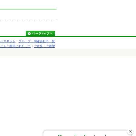
速バスネット
｜
グループ・関連会社等一覧
サイトご利用にあたって
｜
ご意見・ご要望