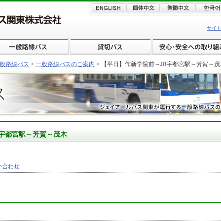
サイ
般路線バス
>
一般路線バスのご案内
> 【平日】作新学院前～JR宇都宮駅～芳賀～茂
R宇都宮駅～芳賀～茂木
い合わせ