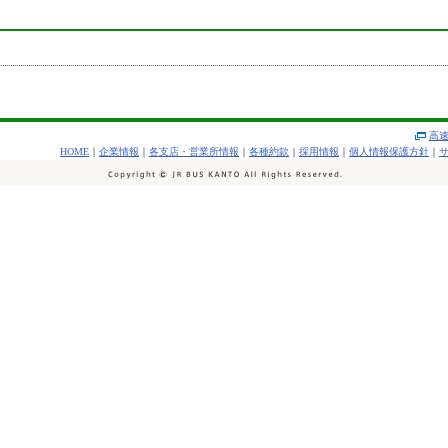
高
HOME
｜
企業情報
｜
各支店・営業所情報
｜
各種約款
｜
採用情報
｜
個人情報保護方針
｜