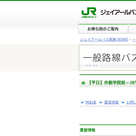
ジェイアールバス関東 HOME
>
一
【平日】作新学院前～J
時刻表
運賃情報
お問
運賃情報