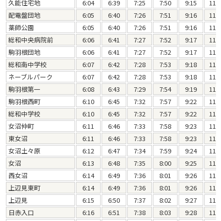
久能住宅地
6:04
6:39
7:25
7:50
9:15
11:
配電盤団地
6:05
6:40
7:26
7:51
9:16
11:
薬師公園
6:05
6:40
7:26
7:51
9:16
11:
総和中央病院前
6:06
6:41
7:27
7:52
9:17
11:
駒羽根団地
6:06
6:41
7:27
7:52
9:17
11:
総和南中学校
6:07
6:42
7:28
7:53
9:18
11:
ネーブルパーク
6:07
6:42
7:28
7:53
9:18
11:
駒羽根第一
6:08
6:43
7:29
7:54
9:19
11:
駒羽根西町
6:10
6:45
7:32
7:57
9:22
11:
総和中学校
6:10
6:45
7:32
7:57
9:22
11:
女沼仲町
6:11
6:46
7:33
7:58
9:23
11:
東女沼
6:11
6:46
7:33
7:58
9:23
11:
女沼土々原
6:12
6:47
7:34
7:59
9:24
11:
女沼
6:13
6:48
7:35
8:00
9:25
11:
西女沼
6:14
6:49
7:36
8:01
9:26
11:
上辺見東町
6:14
6:49
7:36
8:01
9:26
11:
上辺見
6:15
6:50
7:37
8:02
9:27
11:
日赤入口
6:16
6:51
7:38
8:03
9:28
11: