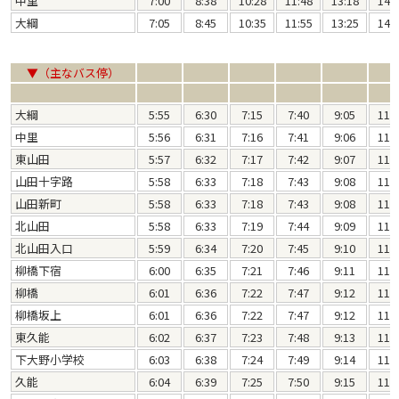
中里
7:00
8:38
10:28
11:48
13:18
14:
大綱
7:05
8:45
10:35
11:55
13:25
14:
▼（主なバス停）
大綱
5:55
6:30
7:15
7:40
9:05
11:
中里
5:56
6:31
7:16
7:41
9:06
11:
東山田
5:57
6:32
7:17
7:42
9:07
11:
山田十字路
5:58
6:33
7:18
7:43
9:08
11:
山田新町
5:58
6:33
7:18
7:43
9:08
11:
北山田
5:58
6:33
7:19
7:44
9:09
11:
北山田入口
5:59
6:34
7:20
7:45
9:10
11:
柳橋下宿
6:00
6:35
7:21
7:46
9:11
11:
柳橋
6:01
6:36
7:22
7:47
9:12
11:
柳橋坂上
6:01
6:36
7:22
7:47
9:12
11:
東久能
6:02
6:37
7:23
7:48
9:13
11:
下大野小学校
6:03
6:38
7:24
7:49
9:14
11:
久能
6:04
6:39
7:25
7:50
9:15
11: