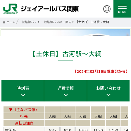
MENU
ホーム
一般路線バス
>
一般路線バスのご案内
> 【土休日】古河駅～大綱
【土休日】古河駅～大綱
【2024年03月16日乗車分から】
時刻表
運賃情報
お問い合わせ
▼（主なバス停）
行先
大綱
大綱
大綱
大綱
大綱
大
運転日注意
古河駅
6:35
8:10
10:00
11:20
12:50
14: