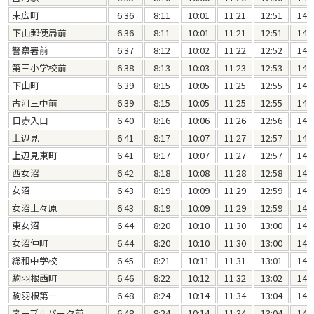
末広町
6:36
8:11
10:01
11:21
12:51
14:
下山郵便局前
6:36
8:11
10:01
11:21
12:51
14:
警察署前
6:37
8:12
10:02
11:22
12:52
14:
第三小学校前
6:38
8:13
10:03
11:23
12:53
14:
下山町
6:39
8:15
10:05
11:25
12:55
14:
古河三中前
6:39
8:15
10:05
11:25
12:55
14:
日赤入口
6:40
8:16
10:06
11:26
12:56
14:
上辺見
6:41
8:17
10:07
11:27
12:57
14:
上辺見東町
6:41
8:17
10:07
11:27
12:57
14:
西女沼
6:42
8:18
10:08
11:28
12:58
14:
女沼
6:43
8:19
10:09
11:29
12:59
14:
女沼土々原
6:43
8:19
10:09
11:29
12:59
14:
東女沼
6:44
8:20
10:10
11:30
13:00
14:
女沼仲町
6:44
8:20
10:10
11:30
13:00
14:
総和中学校
6:45
8:21
10:11
11:31
13:01
14:
駒羽根西町
6:46
8:22
10:12
11:32
13:02
14:
駒羽根第一
6:48
8:24
10:14
11:34
13:04
14:
ネーブルパーク前
6:48
8:24
10:14
11:34
13:04
14: