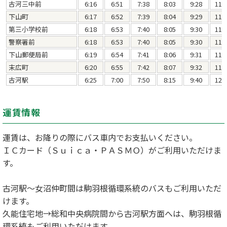
古河三中前
6:16
6:51
7:38
8:03
9:28
11:
下山町
6:17
6:52
7:39
8:04
9:29
11:
第三小学校前
6:18
6:53
7:40
8:05
9:30
11:
警察署前
6:18
6:53
7:40
8:05
9:30
11:
下山郵便局前
6:19
6:54
7:41
8:06
9:31
11:
末広町
6:20
6:55
7:42
8:07
9:32
11:
古河駅
6:25
7:00
7:50
8:15
9:40
12:
運賃情報
運賃は、お降りの際にバス車内でお支払いください。
ＩＣカード（Ｓｕｉｃａ・ＰＡＳＭＯ）がご利用いただけま
す。
古河駅～女沼仲町間は駒羽根循環系統のバスもご利用いただ
けます。
久能住宅地→総和中央病院間から古河駅方面へは、駒羽根循
環系統もご利用いただけます。