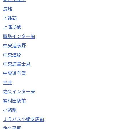
長地
下諏訪
上諏訪駅
諏訪インター前
中央道茅野
中央道原
中央道富士見
中央道有賀
今井
佐久インター東
岩村田駅前
小諸駅
ＪＲバス小諸支店前
佐久平駅